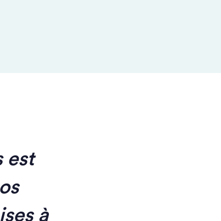
 est
nos
ises à