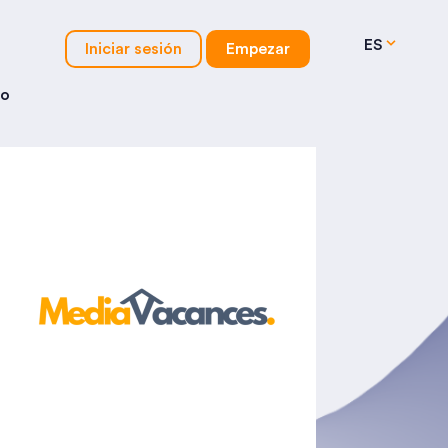
ES
Iniciar sesión
Empezar
io