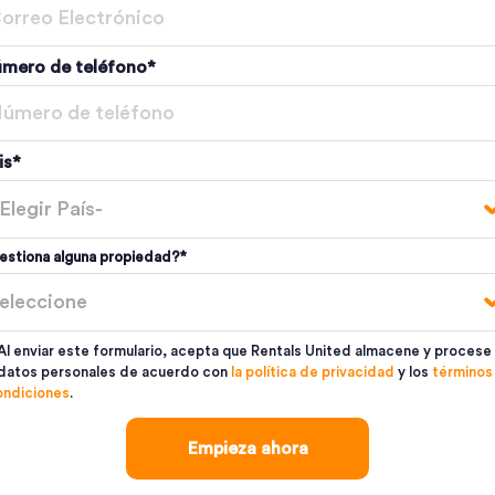
mero de teléfono
*
is
*
estiona alguna propiedad?
*
Al enviar este formulario, acepta que Rentals United almacene y procese
datos personales de acuerdo con
la política de privacidad
y los
términos
ondiciones
.