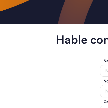
Hable con
N
No
Co