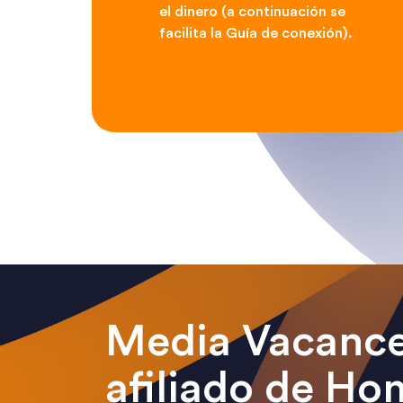
el dinero (a continuación se
facilita la Guía de conexión).
Media Vacance
afiliado de H