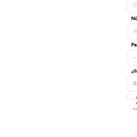
Nú
Pa
¿G
c