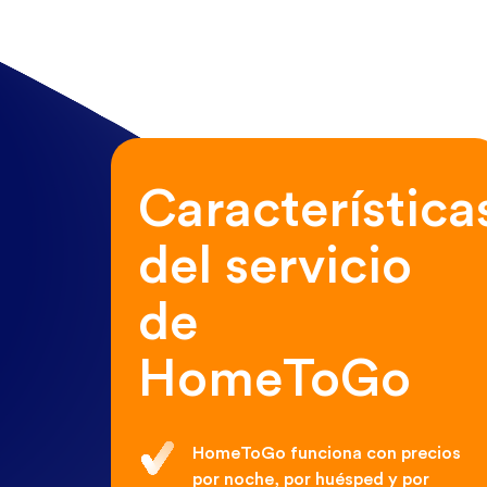
Característica
del servicio
de
HomeToGo
HomeToGo funciona con precios
por noche, por huésped y por