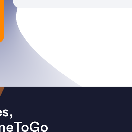
s,
omeToGo