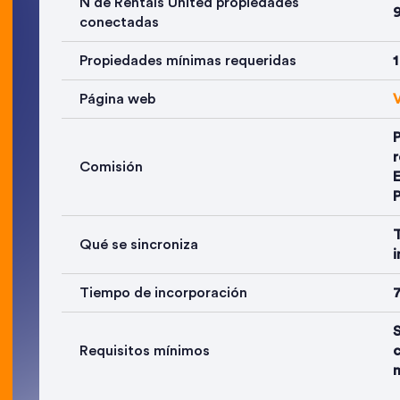
N de Rentals United propiedades
conectadas
Propiedades mínimas requeridas
1
Página web
V
r
Comisión
P
T
Qué se sincroniza
i
Tiempo de incorporación
7
S
Requisitos mínimos