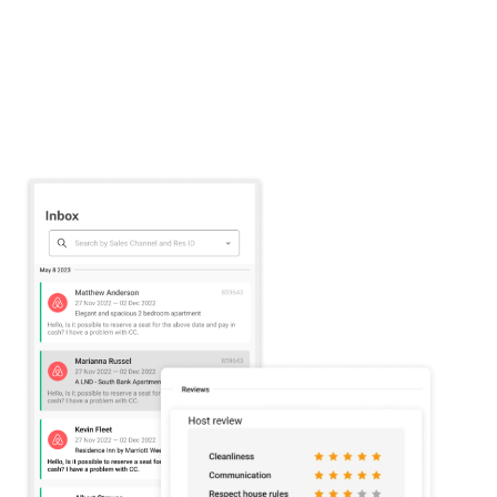
predefinida y la calificación positiva se publican
automáticamente ocho días después de la salida
del huésped. Si deseas ajustarla, tienes 8 días
para hacerlo antes de que se envíe la reseña
automática.