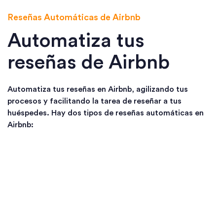
Reseñas Automáticas de Airbnb
Automatiza tus
reseñas de Airbnb
Automatiza tus reseñas en Airbnb, agilizando tus
procesos y facilitando la tarea de reseñar a tus
huéspedes. Hay dos tipos de reseñas automáticas en
Airbnb:
Reseñas Semi-Automáticas:
Configura una reseña
y una calificación positiva predefinidas. Después
de que termine la reserva de un huésped, solo
necesitas hacer clic en un botón para aceptar y
publicar la reseña predefinida.
Reseñas Totalmente Automáticas:
Tu reseña