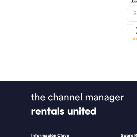
¿G
c
Información Clave
Sobre R