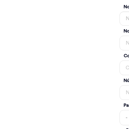
N
No
Co
Nú
Pa