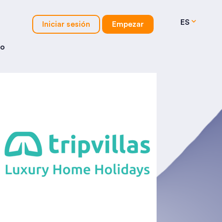
ES
Iniciar sesión
Empezar
io