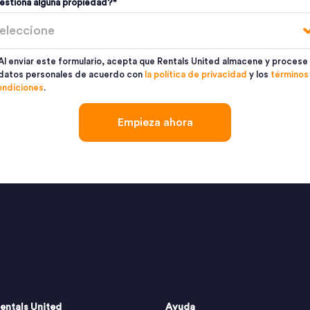
estiona alguna propiedad?
*
Al enviar este formulario, acepta que Rentals United almacene y procese
datos personales de acuerdo con
la política de privacidad
y los
términos
ondiciones
.
entals United
Ayuda