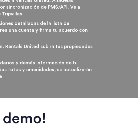
ades a Rentals United. Añádelas
r sincronización de PMS/API. Ve a
 Tripvillas
ciones detalladas de la lista de
ea una cuenta y firma tu acuerdo con
n. Rentals United subirá tus propiedades
endarios y demás información de tu
idas fotos y amenidades, se actualizarán
e
a demo!