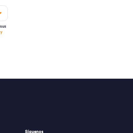
 sus
 y
Síguenos