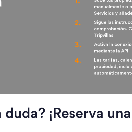
a
Sube tus propied
manualmente o po
Servicios y añade
Sigue las instruc
comprobación. Cr
Tripvillas
Activa la conexió
mediante la API
Las tarifas, cal
propiedad, inclu
automáticament
 duda? ¡Reserva un