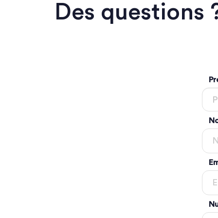
Des questions 
Pr
No
Em
Nu