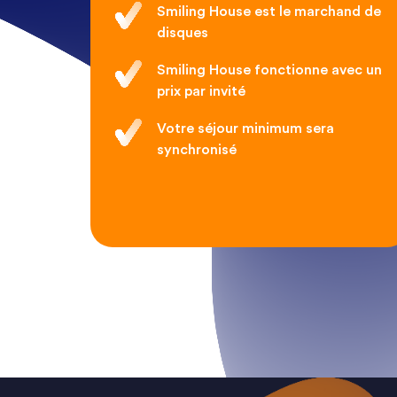
Smiling House est le marchand de
disques
Smiling House fonctionne avec un
prix par invité
Votre séjour minimum sera
synchronisé