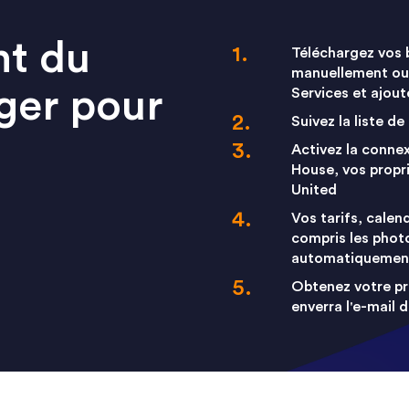
t du
Téléchargez vos b
manuellement ou 
er pour
Services et ajou
Suivez la liste d
Activez la connex
House, vos propri
United
Vos tarifs, calend
compris les phot
automatiquement
Obtenez votre pr
enverra l'e-mail 