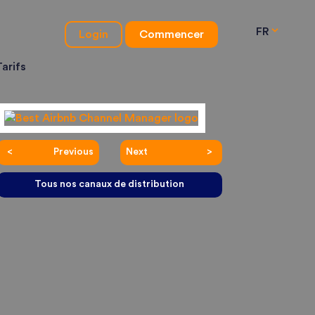
FR
Login
Commencer
Tarifs
Previous
Next
Tous nos canaux de distribution