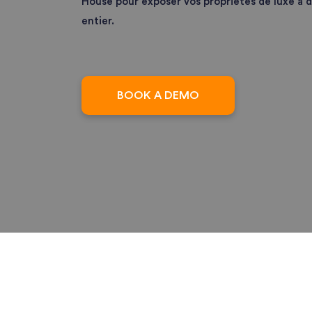
House pour exposer vos propriétés de luxe à 
entier.
BOOK A DEMO