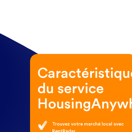
Caractéristiqu
du service
HousingAnyw
Trouvez votre marché local avec
RentRadar