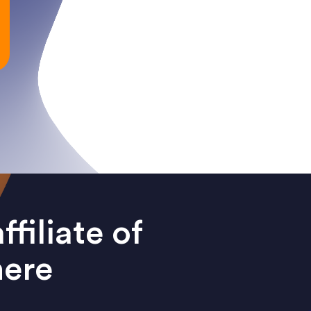
filiate of
ere