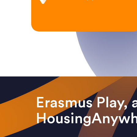
Erasmus Play, af
HousingAnywh