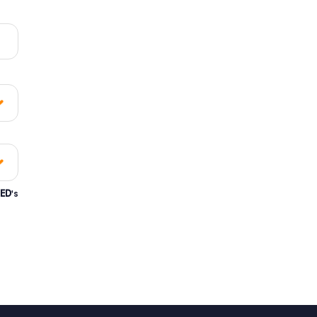
ED
's