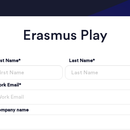
Erasmus Play
rst Name
*
Last Name
*
rk Email
*
mpany name