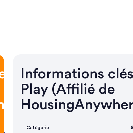
es
Informations clé
Play (Affilié de
here
HousingAnywher
Catégorie
S