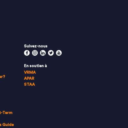
Suivez-nous
Facebook
Instagram
Linkedin
Twitter
Youtube
En soutien à
VRMA
er?
APAR
STAA
t-Term
s Guide