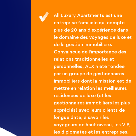
All Luxury Apartments est une
entreprise familiale qui compte
plus de 20 ans d'expérience dans
le domaine des voyages de luxe et
de la gestion immobilière.
Convaincue de l'importance des
relations traditionnelles et
personnelles, ALX a été fondée
par un groupe de gestionnaires
immobiliers dont la mission est de
mettre en relation les meilleures
résidences de luxe (et les
gestionnaires immobiliers les plus
appréciés) avec leurs clients de
longue date, à savoir les
voyageurs de haut niveau, les VIP,
les diplomates et les entreprises.