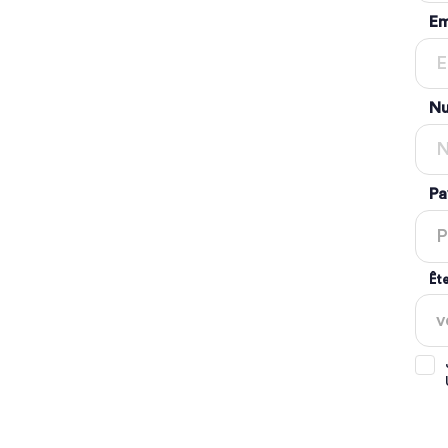
Em
Nu
Pa
Ête