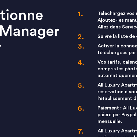
tionne
Téléchargez vos 
Ajoutez-les manu
 Manager
Allez dans Servic
Suivre la liste d
y
Activer la conne
téléchargées par 
Vos tarifs, calend
compris les photo
automatiquemen
All Luxury Apart
réservation à vou
l'établissement d
Paiement : All Lu
paiera par Paypal
mensuelle.
All Luxury Apart