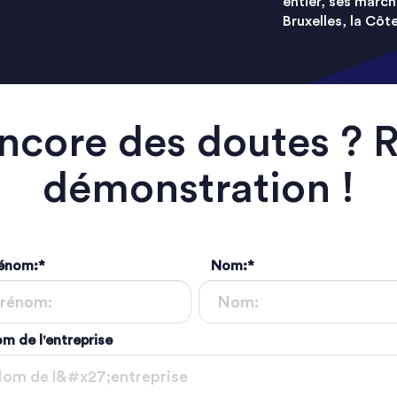
entier, ses march
Bruxelles, la Côte 
ncore des doutes ? 
démonstration !
énom:
*
Nom:
*
m de l'entreprise