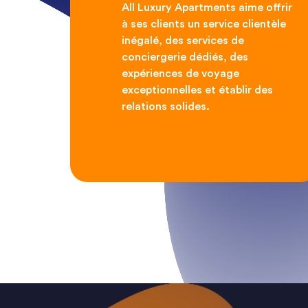
All Luxury Apartments aime offrir
à ses clients un service clientèle
inégalé, des services de
conciergerie dédiés, des
expériences de voyage
exceptionnelles et établir des
relations solides.