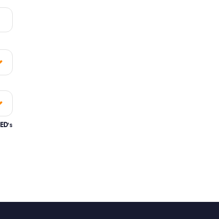
ED
's