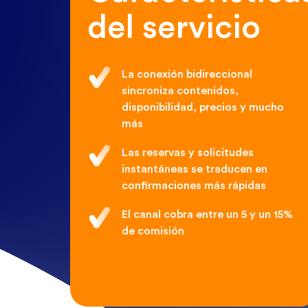
del servicio
La conexión bidireccional
sincroniza contenidos,
disponibilidad, precios y mucho
más
Las reservas y solicitudes
instantáneas se traducen en
confirmaciones más rápidas
El canal cobra entre un 5 y un 15%
de comisión