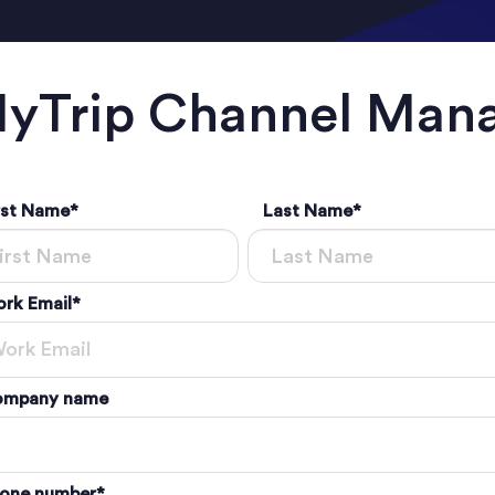
yTrip Channel Mana
rst Name
*
Last Name
*
rk Email
*
mpany name
one number
*