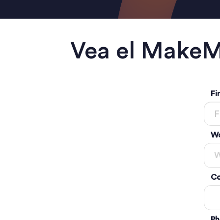
Vea el MakeM
Fi
Wo
Co
Ph