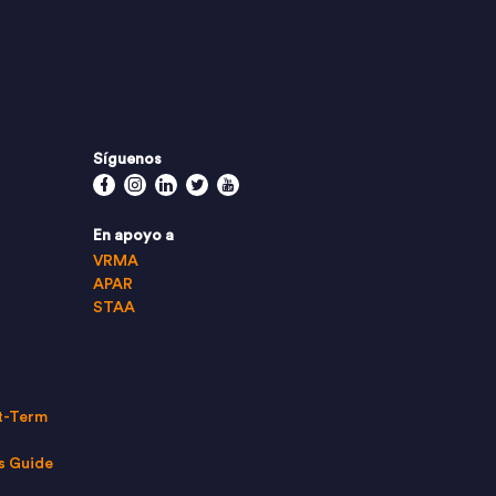
Síguenos
Facebook
Instagram
Linkedin
Twitter
Youtube
En apoyo a
VRMA
APAR
STAA
t-Term
s Guide