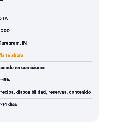
OTA
2000
Gurugram, IN
isita ahora
Basado en comisiones
5-15%
recios, disponibilidad, reservas, contenido
-14 días