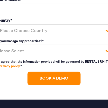
untry
*
 you manage any properties?
*
I agree that the information provided will be governed by
RENTALS UNIT
privacy policy
.
*