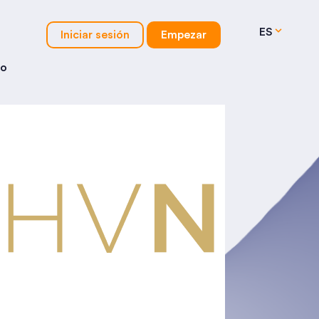
ES
Iniciar sesión
Empezar
io