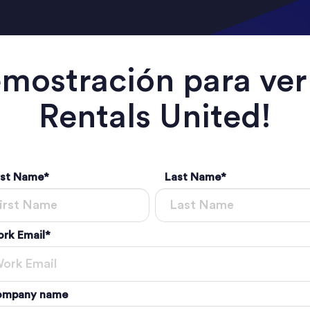
demostración para ve
Rentals United!
rst Name
*
Last Name
*
rk Email
*
mpany name