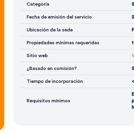
Categoría
S
Fecha de emisión del servicio
Ubicación de la sede
F
Propiedades mínimas requeridas
1
Sitio web
V
¿Basado en comisión?
S
Tiempo de incorporación
<
Requisitos mínimos
p
h