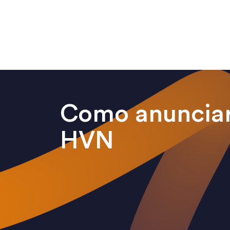
Como anunciar
HVN