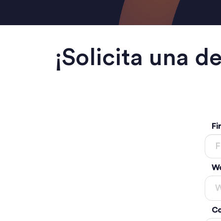
¡Solicita una 
Fi
Wo
Co