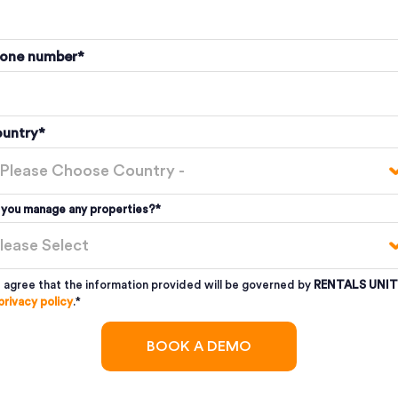
one number
*
untry
*
 you manage any properties?
*
I agree that the information provided will be governed by
RENTALS UNIT
privacy policy
.
*