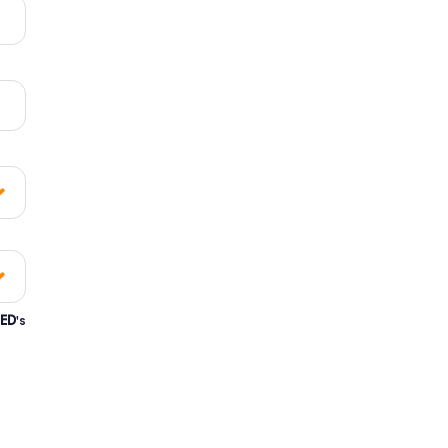
ED
's