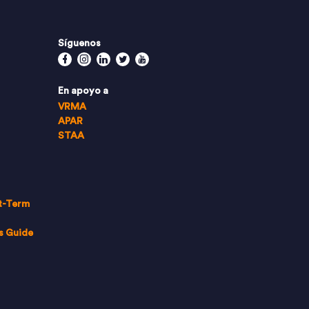
Síguenos
Facebook
Instagram
Linkedin
Twitter
Youtube
En apoyo a
VRMA
APAR
STAA
t-Term
s Guide