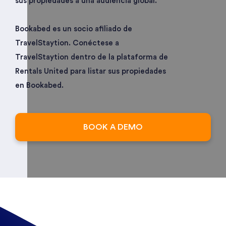
sus propiedades a una audiencia global.
Bookabed es un socio afiliado de
TravelStaytion. Conéctese a
TravelStaytion dentro de la plataforma de
Rentals United para listar sus propiedades
en Bookabed.
BOOK A DEMO