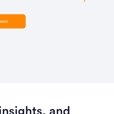
asos
insights, and