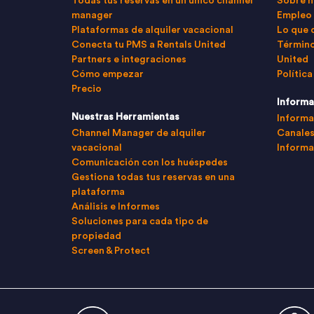
Todas tus reservas en un único channel
Sobre n
manager
Empleo
Plataformas de alquiler vacacional
Lo que 
Conecta tu PMS a Rentals United
Término
Partners e integraciones
United
Cómo empezar
Política
Precio
Informa
Nuestras Herramientas
Informa
Channel Manager de alquiler
Canales
vacacional
Informa
Comunicación con los huéspedes
Gestiona todas tus reservas en una
plataforma
Análisis e Informes
Soluciones para cada tipo de
propiedad
Screen & Protect