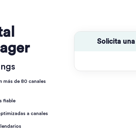
tal
Solicita un
ager
ings
 en más de 80 canales
 fiable
optimizadas a canales
lendarios