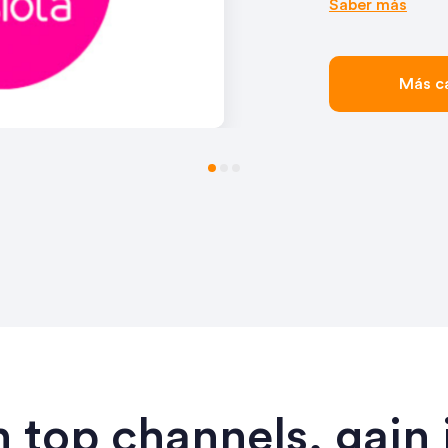
Saber más
Más c
n top channels, gain 